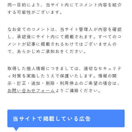
健康チェック
同一目的により、当サイト内にてコメント内容を紹介
メンタル
する可能性がございます。
子供・家族
なお全てのコメントは、当サイト管理人が内容を確認
子育て
し、承認後にサイト内にて掲載されます。すべてのコ
知育ゲーム
メントが記事に掲載されるわけではございませんの
絵本
で、あらかじめご承知おきください。
ファッション
スタイリング
取得した個人情報につきましては、適切なセキュリテ
ィ対策を実施したうえで保護いたします。情報の開
ショッピング
示・訂正・追加・削除・利用停止のご希望の場合は、
美容
お問い合わせフォーム
よりご連絡ください。
コスメ・スキンケア
ネイル
ヘア
当サイトで掲載している広告
メイク