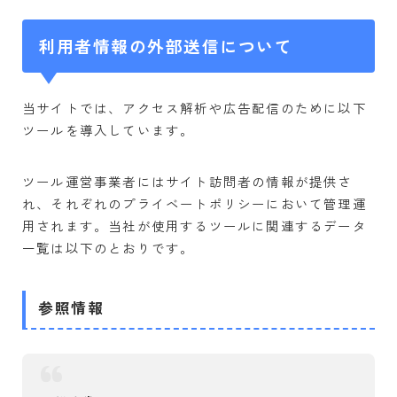
デザイン
タスク管理
利用者情報の外部送信について
メモ
カスタマイズ
当サイトでは、アクセス解析や広告配信のために以下
カレンダー・日記
ツールを導入しています。
Google
ネットワーク
ツール運営事業者にはサイト訪問者の情報が提供さ
れ、それぞれのプライベートポリシーにおいて管理運
ゲーム
用されます。当社が使用するツールに関連するデータ
RPG
一覧は以下のとおりです。
ストラテジー
シミュレーション
参照情報
アクション
育成
オンラインゲーム
パズルゲーム