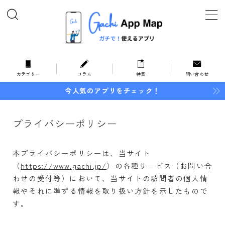
MENU
ホーム
カテゴリー
コラム
特集
問い合わせ
今人気のアプリをチェック！
オススメ・特集
プライバシーポリシー
カテゴリー
暮らしとお金
本プライバシーポリシーは、当サイト
住まい
（
https://www.gachi.jp/
）の各種サービス（お問い合
わせの受付等）において、当サイトの訪問者の個人情
家事
報やそれに準ずる情報を取り扱い方針を示したもので
インテリア
す。
地域情報
防災・防犯