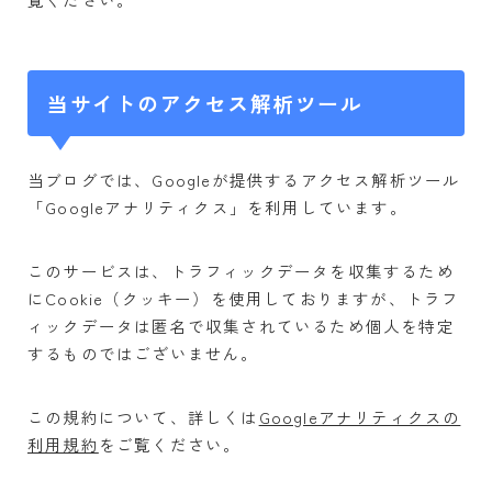
音楽
音声
動画
当サイトのアクセス解析ツール
ニュース
仕事・スキル
当ブログでは、Googleが提供するアクセス解析ツール
就職
「Googleアナリティクス」を利用しています。
転職
アルバイト
このサービスは、トラフィックデータを収集するため
にCookie（クッキー）を使用しておりますが、トラフ
資格
ィックデータは匿名で収集されているため個人を特定
検定
するものではございません。
過去問
ツール・効率化
この規約について、詳しくは
Googleアナリティクスの
利用規約
をご覧ください。
カメラ
写真