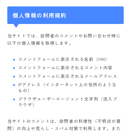
お金
個人情報の利用規約
投資
家計・節約
保険
当サイトでは、訪問者のコメントやお問い合わせ時に
以下の個人情報を取得します。
ポイ活
料理・レシピ
コメントフォームに表示される名前（HN）
レシピ
コメントフォームに表示されるコメント内容
出前
コメントフォームに表示されるメールアドレス
キッチンタイマー
IPアドレス（インターネット上の住所のような
健康
もの）
ブラウザユーザーエージェント文字列（流入ブ
病院
ラウザ）
睡眠
お薬
当サイトのコメントは、訪問者の利便性（不明点の質
ダイエット
問）の向上や荒らし・スパム対策で利用します。また