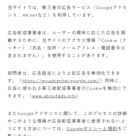
趣味
当サイトでは、第三者の広告サービス（Googleアドセ
漫画・アニメ
ンス、A8.netなど）を利用しています。
スポーツ
楽器・演奏
広告配信事業者は、ユーザーの興味に応じた広告を掲
ペット
載するために、当サイトのアクセス情報「Cookie（ク
ッキー）（氏名・住所・メールアドレス・電話番号は
おでかけ・旅行
含まれません）」を使用することがあります。
ガイドブック
飲食店・グルメ
訪問者は、広告設定により上記広告を無効化できま
遊び・スポット
す。（
https://myadcenter.google.com/
）同時に、
ホテル・旅館
広告に使われる第三者配信事業者のCookieを無効にで
飛行機・新幹線
きます。（
www.aboutads.info
）
イベント・ライブ
時刻表
またGoogleアドセンスに関して、このプロセスの詳細
やこのような情報が広告配信事業者に使用されないよ
地図
うにする方法については、
Googleポリシーと規約
をご
メディア
覧ください。