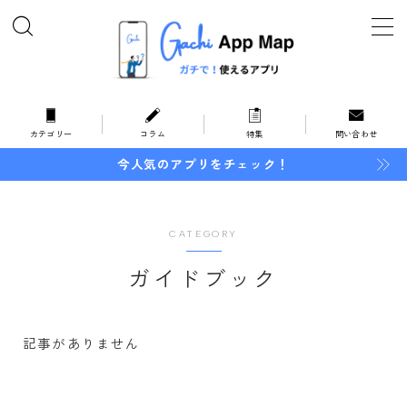
MENU
ホーム
カテゴリー
コラム
特集
問い合わせ
今人気のアプリをチェック！
オススメ・特集
カテゴリー
CATEGORY
暮らしとお金
ガイドブック
住まい
家事
記事がありません
インテリア
地域情報
防災・防犯