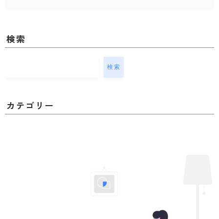
健康チェック
メンタル
子供・家族
検索
子育て
知育ゲーム
検索
絵本
ファッション
カテゴリー
スタイリング
ショッピング
美容
コスメ・スキンケア
ネイル
ヘア
メイク