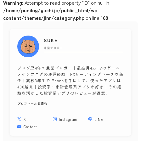
Warning
: Attempt to read property "ID" on null in
お金
/home/punilog/gachi.jp/public_html/wp-
content/themes/jinr/category.php
on line
168
投資
家計・節約
保険
SUKE
ポイ活
兼業ブロガー
料理・レシピ
レシピ
ブログ歴4年の兼業ブロガー｜最高月4万PVのゲーム
メインブログの運営経験｜FXリーディングコーチを兼
出前
任｜高校3年生でiPhoneを手にして、使ったアプリは
キッチンタイマー
480越え｜投資系・家計管理系アプリが好き｜その経
験を活かした投資系アプリのレビューが得意。
健康
プロフィールを読む
病院
睡眠
X
Instagram
LINE
お薬
Contact
ダイエット