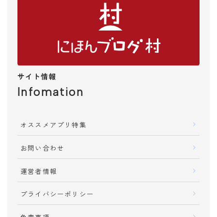
趣味
漫画・アニメ
スポーツ
楽器・演奏
ペット
サイト情報
おでかけ・旅行
Infomation
ガイドブック
飲食店・グルメ
遊び・スポット
オススメアプリ特集
ホテル・旅館
お問い合わせ
飛行機・新幹線
イベント・ライブ
運営者情報
時刻表
地図
プライバシーポリシー
メディア