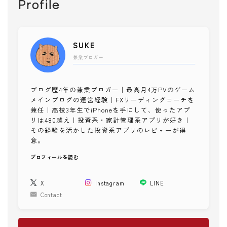
Profile
健康チェック
メンタル
子供・家族
SUKE
子育て
兼業ブロガー
知育ゲーム
絵本
ブログ歴4年の兼業ブロガー｜最高月4万PVのゲーム
ファッション
メインブログの運営経験｜FXリーディングコーチを
兼任｜高校3年生でiPhoneを手にして、使ったアプ
スタイリング
リは480越え｜投資系・家計管理系アプリが好き｜
その経験を活かした投資系アプリのレビューが得
ショッピング
意。
美容
プロフィールを読む
コスメ・スキンケア
ネイル
X
Instagram
LINE
ヘア
Contact
メイク