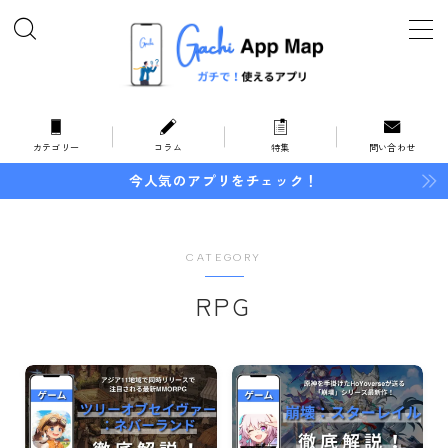
MENU
ホーム
カテゴリー
コラム
特集
問い合わせ
今人気のアプリをチェック！
オススメ・特集
カテゴリー
CATEGORY
暮らしとお金
RPG
住まい
家事
インテリア
地域情報
防災・防犯