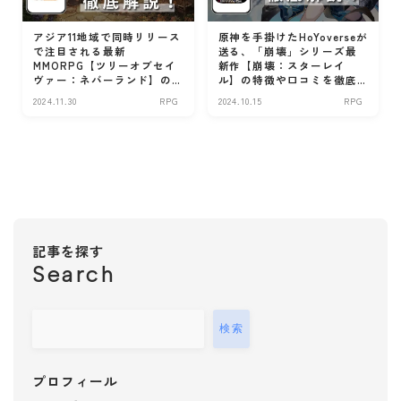
お金
アジア11地域で同時リリース
原神を手掛けたHoYoverseが
で注目される最新
送る、「崩壊」シリーズ最
投資
MMORPG【ツリーオブセイ
新作【崩壊：スターレイ
家計・節約
ヴァー：ネバーランド】の
ル】の特徴や口コミを徹底
特徴や口コミを徹底解説！
解説！
2024.11.30
RPG
2024.10.15
RPG
保険
ポイ活
料理・レシピ
レシピ
出前
キッチンタイマー
記事を探す
Search
健康
病院
睡眠
検索
お薬
ダイエット
プロフィール