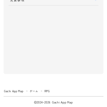
免責事項
音楽
音声
動画
ニュース
仕事・スキル
就職
転職
アルバイト
資格
Please follow me !!!
検定
過去問
ツール・効率化
Gachi App Map
ゲーム
RPG
＞
＞
カメラ
2024–2026 Gachi App Map
写真