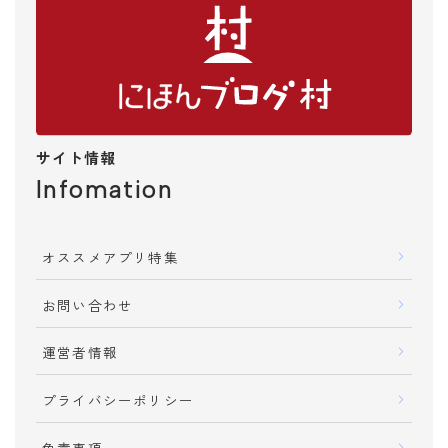
趣味
漫画・アニメ
スポーツ
楽器・演奏
ペット
サイト情報
おでかけ・旅行
Infomation
ガイドブック
飲食店・グルメ
遊び・スポット
オススメアプリ特集
ホテル・旅館
お問い合わせ
飛行機・新幹線
イベント・ライブ
運営者情報
時刻表
地図
プライバシーポリシー
メディア
免責事項