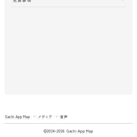
音楽
音声
動画
ニュース
仕事・スキル
就職
転職
アルバイト
資格
Please follow me !!!
検定
過去問
ツール・効率化
Gachi App Map
メディア
音声
＞
＞
カメラ
2024–2026 Gachi App Map
写真