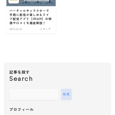
お金
バーチャルキャラクターで
手軽に配信が楽しめるライ
投資
ブ配信アプリ【IRIAM】の特
家計・節約
徴や口コミを徹底解説！
2024.03.22
メディア
保険
ポイ活
料理・レシピ
レシピ
出前
キッチンタイマー
記事を探す
Search
健康
病院
睡眠
検索
お薬
ダイエット
プロフィール