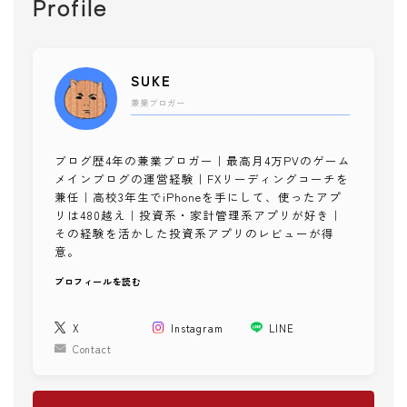
Profile
健康チェック
メンタル
子供・家族
SUKE
子育て
兼業ブロガー
知育ゲーム
絵本
ブログ歴4年の兼業ブロガー｜最高月4万PVのゲーム
ファッション
メインブログの運営経験｜FXリーディングコーチを
兼任｜高校3年生でiPhoneを手にして、使ったアプ
スタイリング
リは480越え｜投資系・家計管理系アプリが好き｜
その経験を活かした投資系アプリのレビューが得
ショッピング
意。
美容
プロフィールを読む
コスメ・スキンケア
ネイル
X
Instagram
LINE
ヘア
Contact
メイク