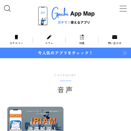
MENU
ホーム
カテゴリー
コラム
特集
問い合わせ
今人気のアプリをチェック！
オススメ・特集
カテゴリー
CATEGORY
暮らしとお金
音声
住まい
家事
インテリア
地域情報
防災・防犯