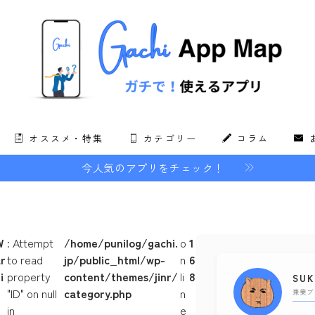
オススメ・特集
カテゴリー
コラム
今人気のアプリをチェック！
暮らしとお金
おでかけ・旅行
趣味
W
: Attempt
/home/punilog/gachi.
o
1
ar
to read
jp/public_html/wp-
n
6
メディア
i
property
content/themes/jinr/
li
8
SUK
n
"ID" on null
category.php
n
仕事・スキル
兼業ブ
g
in
e