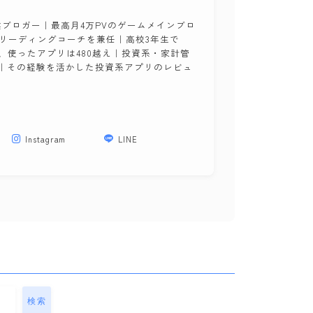
業ブロガー｜最高月4万PVのゲームメインブロ
Xリーディングコーチを兼任｜高校3年生で
して、使ったアプリは480越え｜投資系・家計管
｜その経験を活かした投資系アプリのレビュ
Instagram
LINE
検索