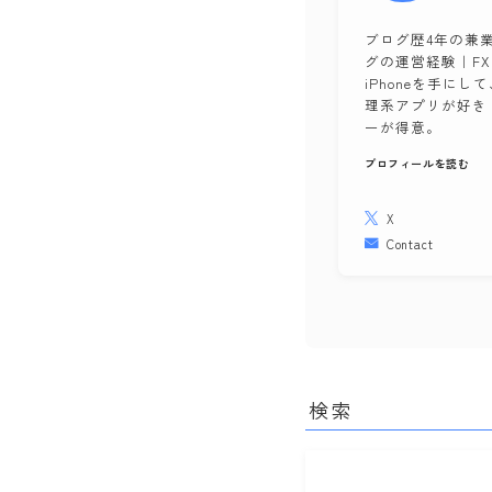
ツール・効率化
ブログ歴4年の兼
ゲーム
グの運営経験｜F
iPhoneを手に
カテゴリー一覧
理系アプリが好き
ーが得意。
プロフィールを読む
X
Contact
検索