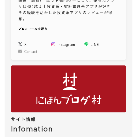
兼任｜高校3年生でiPhoneを手にして、使ったアプ
趣味
リは480越え｜投資系・家計管理系アプリが好き｜
漫画・アニメ
その経験を活かした投資系アプリのレビューが得
意。
スポーツ
楽器・演奏
プロフィールを読む
ペット
X
Instagram
LINE
おでかけ・旅行
Contact
ガイドブック
飲食店・グルメ
遊び・スポット
ホテル・旅館
飛行機・新幹線
イベント・ライブ
時刻表
サイト情報
地図
Infomation
メディア