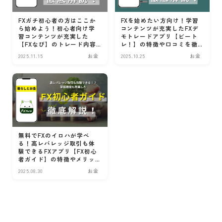
お金
FXガチ初心者の方はここか
FXを始めたい方向け！学習
ら始めよう！初心者向け学
コンテンツが充実したFXデ
投資
習コンテンツが充実した
モトレードアプリ【ビート
家計・節約
【FXなび】のトレード内容
レ！】の特徴や口コミを徹
や口コミを徹底解説！
底解説！
2025.11.15
お金
2025.10.25
お金
保険
ポイ活
料理・レシピ
レシピ
出前
キッチンタイマー
無料でFXのイロハが学べ
る！高レバレッジ取引も体
健康
験できるFXアプリ【FX初心
者ガイド】の特徴やメリッ
ト・デメリットを徹底解
病院
2025.08.30
お金
説！
睡眠
お薬
ダイエット