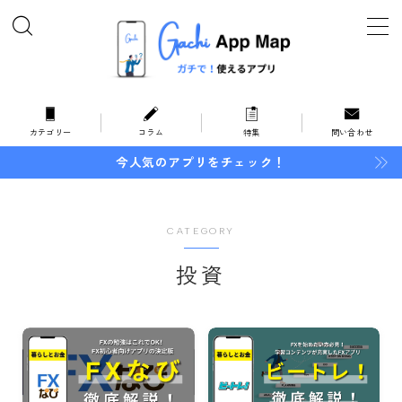
MENU
ホーム
カテゴリー
コラム
特集
問い合わせ
今人気のアプリをチェック！
オススメ・特集
カテゴリー
CATEGORY
暮らしとお金
投資
住まい
家事
インテリア
地域情報
防災・防犯