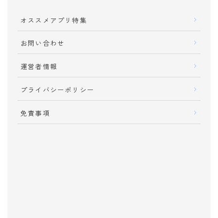
音楽
オススメアプリ特集
音声
動画
お問い合わせ
ニュース
運営者情報
仕事・スキル
プライバシーポリシー
就職
転職
免責事項
アルバイト
資格
検定
過去問
ツール・効率化
カメラ
写真