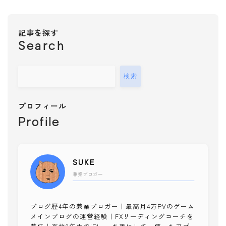
健康チェック
メンタル
記事を探す
子供・家族
Search
子育て
知育ゲーム
検索
絵本
ファッション
プロフィール
スタイリング
Profile
ショッピング
美容
SUKE
コスメ・スキンケア
兼業ブロガー
ネイル
ヘア
ブログ歴4年の兼業ブロガー｜最高月4万PVのゲーム
メイク
メインブログの運営経験｜FXリーディングコーチを