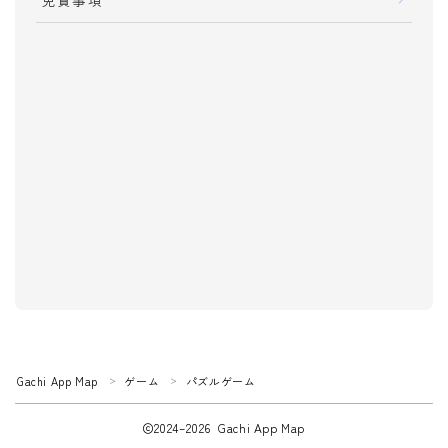
免責事項
音楽
音声
動画
ニュース
仕事・スキル
就職
転職
アルバイト
資格
Please follow me !!!
検定
過去問
ツール・効率化
Gachi App Map
ゲーム
パズルゲーム
＞
＞
カメラ
2024–2026 Gachi App Map
写真