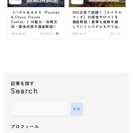
お金
SNS広告で話題！【ロイヤル
【パズル＆カオス（Puzzles
マッチ】の感想や口コミを
& Chaos: Frozen
投資
徹底解説！豪華な装飾を施
Castle）】の魅力・攻略方
家計・節約
していくシステムもやり込
法・課金内容を徹底解説！
みやすい3マッチパズルゲー
2025.08.02
カテゴリ一覧
2024.01.11
ゲーム
保険
ム
ポイ活
料理・レシピ
レシピ
出前
キッチンタイマー
記事を探す
Search
健康
病院
睡眠
検索
お薬
ダイエット
プロフィール