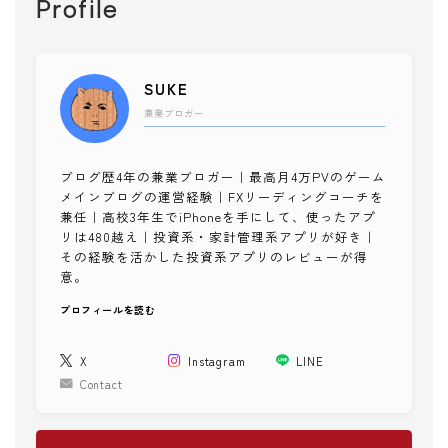
Profile
健康チェック
メンタル
子供・家族
SUKE
子育て
兼業ブロガー
知育ゲーム
絵本
ブログ歴4年の兼業ブロガー｜最高月4万PVのゲーム
ファッション
メインブログの運営経験｜FXリーディングコーチを
兼任｜高校3年生でiPhoneを手にして、使ったアプ
スタイリング
リは480越え｜投資系・家計管理系アプリが好き｜
その経験を活かした投資系アプリのレビューが得
ショッピング
意。
美容
プロフィールを読む
コスメ・スキンケア
ネイル
X
Instagram
LINE
ヘア
Contact
メイク