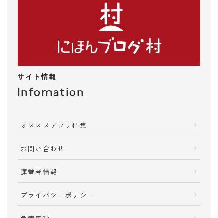
趣味
漫画・アニメ
スポーツ
楽器・演奏
ペット
サイト情報
おでかけ・旅行
Infomation
ガイドブック
飲食店・グルメ
遊び・スポット
オススメアプリ特集
ホテル・旅館
お問い合わせ
飛行機・新幹線
イベント・ライブ
運営者情報
時刻表
地図
プライバシーポリシー
メディア