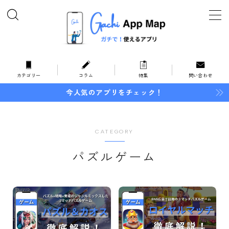
MENU
ホーム
カテゴリー
コラム
特集
問い合わせ
今人気のアプリをチェック！
オススメ・特集
カテゴリー
CATEGORY
暮らしとお金
パズルゲーム
住まい
家事
インテリア
地域情報
防災・防犯